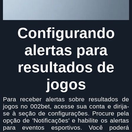
Configurando
alertas para
resultados de
jogos
Para receber alertas sobre resultados de
jogos no 002bet, acesse sua conta e dirija-
se à seção de configurações. Procure pela
opção de 'Notificações' e habilite os alertas
para eventos esportivos. Você poderá