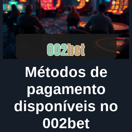
Métodos de
pagamento
disponíveis no
002bet