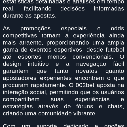
estatísticas detalhadas e análises em tempo
real, facilitando decisões informadas
durante as apostas.
As promoções especiais e odds
competitivas tornam a experiência ainda
mais atraente, proporcionando uma ampla
gama de eventos esportivos, desde futebol
até esportes menos convencionais. O
design intuitivo e a navegação fácil
garantem que tanto novatos quanto
apostadores experientes encontrem o que
procuram rapidamente. O 002bet aposta na
interação social, permitindo que os usuários
compartilhem suas experiências e
estratégias através de fóruns e chats,
criando uma comunidade vibrante.
Com um suporte dedicado e opções