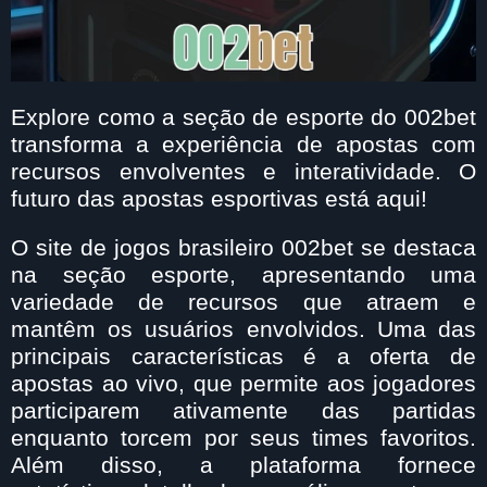
Explore como a seção de esporte do 002bet
transforma a experiência de apostas com
recursos envolventes e interatividade. O
futuro das apostas esportivas está aqui!
O site de jogos brasileiro 002bet se destaca
na seção esporte, apresentando uma
variedade de recursos que atraem e
mantêm os usuários envolvidos. Uma das
principais características é a oferta de
apostas ao vivo, que permite aos jogadores
participarem ativamente das partidas
enquanto torcem por seus times favoritos.
Além disso, a plataforma fornece