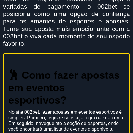
variadas de pagamento, o 002bet se
posiciona como uma opção de confiança
para os amantes de esportes e apostas.
Torne sua aposta mais emocionante com a
002bet e viva cada momento do seu esporte
favorito.
🕺 Como fazer apostas
em eventos
esportivos?
No site 002bet, fazer apostas em eventos esportivos é
simples. Primeiro, registre-se e faça login na sua conta.
Em seguida, navegue até a seção de esportes, onde
você encontrará uma lista de eventos disponíveis.