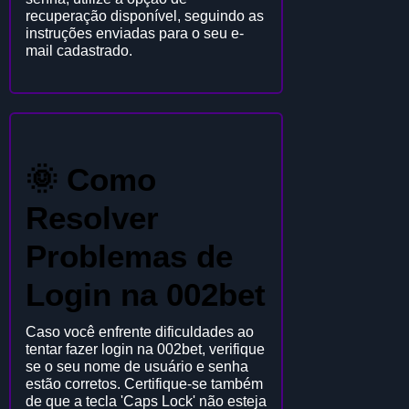
recuperação disponível, seguindo as
instruções enviadas para o seu e-
mail cadastrado.
🌞 Como
Resolver
Problemas de
Login na 002bet
Caso você enfrente dificuldades ao
tentar fazer login na 002bet, verifique
se o seu nome de usuário e senha
estão corretos. Certifique-se também
de que a tecla 'Caps Lock' não esteja