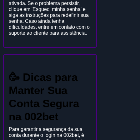
ativada. Se o problema persistir,
clique em 'Esqueci minha senha' e
siga as instruções para redefinir sua
senha. Caso ainda tenha
dificuldades, entre em contato com o
suporte ao cliente para assistência.
🥳 Dicas para
Manter Sua
Conta Segura
na 002bet
Para garantir a segurança da sua
conta durante o login na 002bet, é